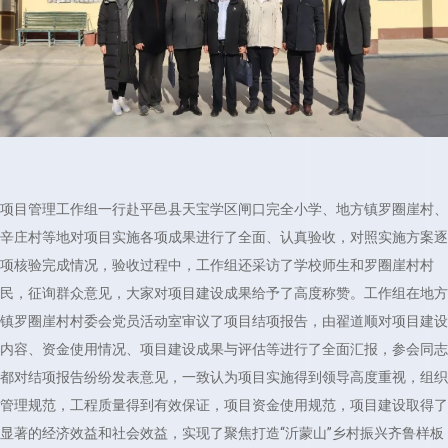
项目管理工作组一行赴平邑县天宝学区闸口完全小学、地方镇罗圈崖村、
辛庄村等地对项目实施各项成果进行了全面、认真验收，对照实施方案逐
项核验完成情况，验收过程中，工作组还采访了学校师生和罗圈崖村村
民，征询群众意见，大家对项目建设成果给予了高度称赞。工作组在地方
镇罗圈崖村村委会党员活动室审议了项目结项报告，由翟道顺对项目建设
内容、资金使用情况、项目建设成果与评估等进行了全面汇报，参会同志
都对结项报告纷纷发表意见，一致认为项目实施得到领导高度重视，组织
管理规范，工程质量得到有效保证，项目资金使用规范，项目建设取得了
显著的经济效益和社会效益，实现了聚焦打造“沂蒙山”乡村振兴齐鲁样板