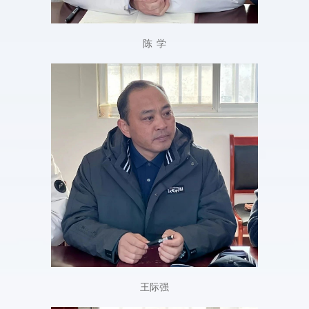
陈 学
王际强